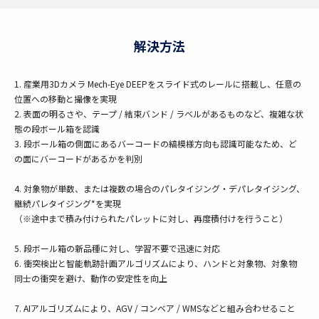
解決方法
1. 産業用3Dカメラ Mech-Eye DEEPをスライド式のレールに搭載し、任意の
位置への移動と撮像を実現
2. 表面の明るさや、テープ / 結束バンド / ラベルがあるものなど、複雑な状
態の段ボール箱を認識
3. 段ボール箱の側面にあるバーコードの縞模様方向も認識可能なため、ど
の面にバーコードがあるかを判別
4. 対象物が単数、または複数の場合のパレタイジング・デパレタイジング、
継続パレタイジング*を実現
（※途中まで積み付けられたパレットに対し、再度積付けを行うこと）
5. 段ボール箱の新品種に対し、学習不要で迅速に対応
6. 衝突検出と智能軌跡計画アルゴリズムにより、ハンドと対象物、対象物
同士の衝突を避け、動作の安定性を向上
7. AIアルゴリズムにより、AGV / コンベア / WMSなどと組み合わせること