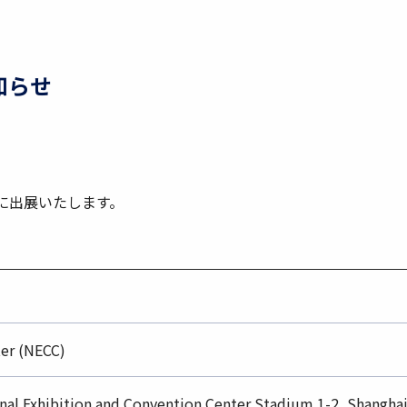
知らせ
会に出展いたします。
ter (NECC)
al Exhibition and Convention Center Stadium 1-2, Shangha