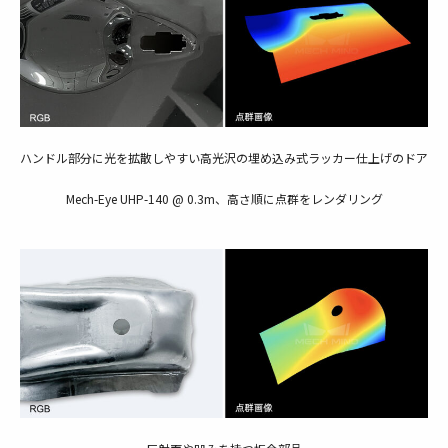
ハンドル部分に光を拡散しやすい高光沢の埋め込み式ラッカー仕上げのドア
Mech-Eye UHP-140 @ 0.3m、高さ順に点群をレンダリング