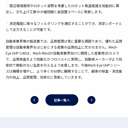
· 周辺環境衝突やロボット姿勢を考慮したロボット軌道経路を知能的に算
出し、立ち上げ工数の大幅短縮と省設置スペースに貢献します。
· 測定履歴に様々なフィルタリングを適応することができ、測定レポートと
して出力することが可能です。
自動車業界等の製造業では、品質管理は常に重要な課題であり、優れた品質
管理は自動車業界をはじめとする産業の品質向上に欠かせません。Mech-
Eye UHP-140は、Mech-Mindが自動車業界向けに開発した産業用3Dカメラ
で、品質検査をより知能化かつロバストに実現し、自動車メーカーがより効
率的で無駄のない生産を行えるよう支援します。今後Mech-Eye UHPシリー
ズは機種を増やし、より多くの分野に展開することで、顧客の検査・測定能
力の向上、品質管理、効率化に貢献していきます。
記事一覧へ