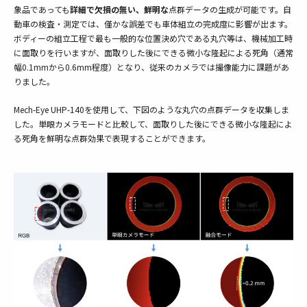
象品であっても
詳細で欠損の無い、鮮明な
点群データの生成が可能です。自
動車の検査・測定では、僅かな誤差でも車体組立の完成度に影響が出ます。
ボディーの組立工程で最も一般的な位置決め穴である丸穴等は、機械加工時
に面取りを行いますが、面取りした後にできる微小な隆起による死角（通常
幅0.1mmから0.6mm程度）となり、従来のカメラでは撮像能力に課題があ
りました。
Mech-Eye UHP-140を使用して、下図のような丸穴の点群データを収集しま
した。単眼カメラモードと比較して、面取りした後にできる微小な隆起によ
る死角を鮮明な点群効果で表現することができます。