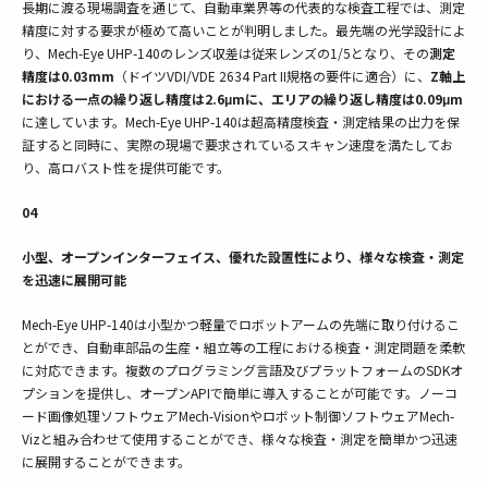
長期に渡る現場調査を通じて、自動車業界等の代表的な検査工程では、測定
精度に対する要求が極めて高いことが判明しました。最先端の光学設計によ
り、Mech-Eye UHP-140のレンズ収差は従来レンズの1/5となり、その
測定
精度は0.03mm
（ドイツVDI/VDE 2634 Part II規格の要件に適合）に、
Z軸上
における一点の繰り返し精度は2.6μmに、エリアの繰り返し精度は0.09μm
に達しています。Mech-Eye UHP-140は超高精度検査・測定結果の出力を保
証すると同時に、実際の現場で要求されているスキャン速度を満たしてお
り、高ロバスト性を提供可能です。
04
小型、オープンインターフェイス、優れた設置性により、様々な検査・測定
を迅速に展開可能
Mech-Eye UHP-140は小型かつ軽量でロボットアームの先端に取り付けるこ
とができ、自動車部品の生産・組立等の工程における検査・測定問題を柔軟
に対応できます。複数のプログラミング言語及びプラットフォームのSDKオ
プションを提供し、オープンAPIで簡単に導入することが
可能です。ノーコ
ード画像処理ソフトウェアMech-Visionやロボット制御ソフトウェアMech-
Vizと組み合わせて使用することができ、様々な検査・測定を簡単かつ迅速
に展開することができます。