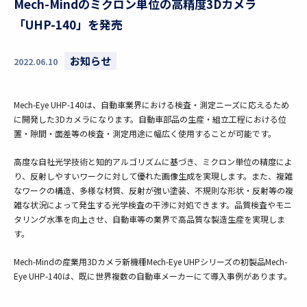
Mech-Mindのミクロン単位の高精度3Dカメラ
「UHP-140」を発売
お知らせ
2022.06.10
Mech-Eye UHP-140は、自動車業界における検査・測定ニーズに応えるため
に開発した3Dカメラになります。自動車部品の生産・組立工程における位
置・隙間・面差等の検査・測定用途に幅広く使用することが可能です。
高度な自社光学技術と知的アルゴリズムに基づき、ミクロン単位の精度によ
り、反射しやすいワークに対して優れた画像生成を実現します。また、複雑
なワークの構造、多様な材質、反射が強い塗装、不規則な形状・反射等の複
雑な状況によって発生する光学検査の干渉に対処できます。品質検査やモニ
タリング水準を向上させ、自動車等の業界で高品質な製造生産を実現しま
す。
Mech-Mindの産業用3Dカメラ新機種Mech-Eye UHPシリーズの初製品Mech-
Eye UHP-140は、既に世界複数の自動車メーカーにて導入事例があります。