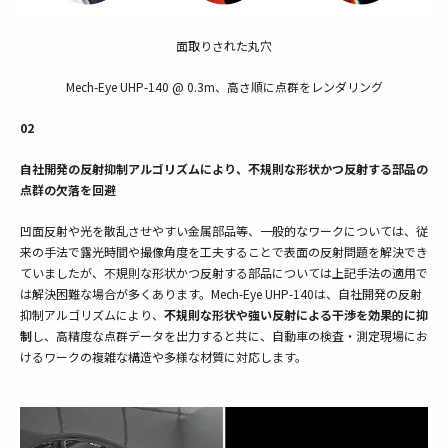
面取りされた丸穴
Mech-Eye UHP-140 @ 0.3m、高さ順に点群をレンダリング
02
自社開発の反射抑制アルゴリズムにより、不規則な形状かつ反射する部品の
点群の欠落を回避
凹面反射や光を散乱させやすい金属部品等、一般的なワークについては、従
来の手法で露光時間や撮像角度を工夫することで表面の反射問題を解決でき
ていましたが、不規則な形状かつ反射する部品については上記手法の適用で
は解決困難な場合が多くあります。Mech-Eye UHP-140は、自社開発の反射
抑制アルゴリズムにより、
不規則な形状や強い反射による干渉を効果的に抑
制
し、高精度な点群データを出力すると共に、自動車の検査・測定現場にお
けるワークの複雑な構造や多様な材質に対応します。